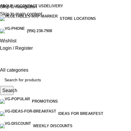
el
ABOUT US
CONTACT US
DELIVERY
Skip to navigation
Skip to main content
el
STORE LOCATIONS
tleri
(956) 238-7908
Wishlist
Login / Register
All categories
Search
el
PROMOTIONS
el
IDEAS FOR BREAKFEST
el
WEEKLY DISCOUNTS