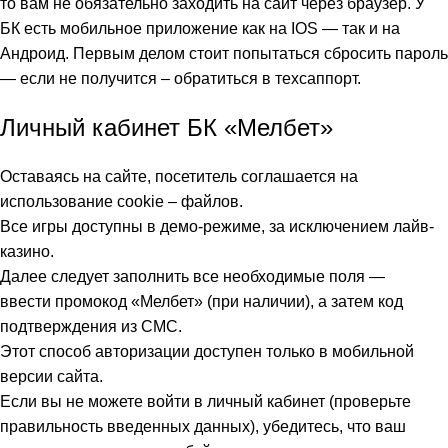
то вам не обязательно заходить на сайт через браузер. У
el
БК есть мобильное приложение как на IOS — так и на
Андроид.
Первым делом стоит попытаться сбросить пароль
el
— если не получится – обратиться в техсаппорт.
n al
Личный кабинет БК «Мелбет»
n al
Оставаясь на сайте, посетитель соглашается на
el
использование cookie – файлов.
Все игры доступны в демо-режиме, за исключением лайв-
el
казино.
Далее следует заполнить все необходимые поля —
el
ввести промокод «Мелбет» (при наличии), а затем код
подтверждения из СМС.
el
Этот способ авторизации доступен только в мобильной
el
версии сайта.
Если вы не можете войти в личный кабинет (проверьте
el
правильность введенных данных), убедитесь, что ваш