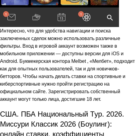
Интересно, что для удобства навигации и поиска
el
заключенных сделок можно использовать различные
фильтры. Вход в игровой аккаунт возможен также в
el
мобильном приложении — доступны версии для iOS и
Android. Букмекерская контора Melbet , «Мелбет», подходит
как для опытных пользователей, так и для новичков-
бетторов. Чтобы начать делать ставки на спортивные и
киберспортивные нужно пройти регистрацию на
k
официальном сайте. Зарегистрировать собственный
аккаунт могут только лица, достигшие 18 лет.
США. ПБА Национальный Тур. 2026.
Миссури Классик 2026 (Боулинг):
n al
онлайн ставки, коэффициенты