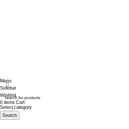
About Us
Contact Us
Delivery
Blog
Sign Up to us Newsletter
Be the First to Know. Sign up to newsletter today
copyraight
shaponline
TERMS OF SERVICE
PRIVACY POLICY
STORE REFUND POLICY
ya
Menu
Sidebar
ya
Wishlist
ya
0
items
Cart
Select category
Search