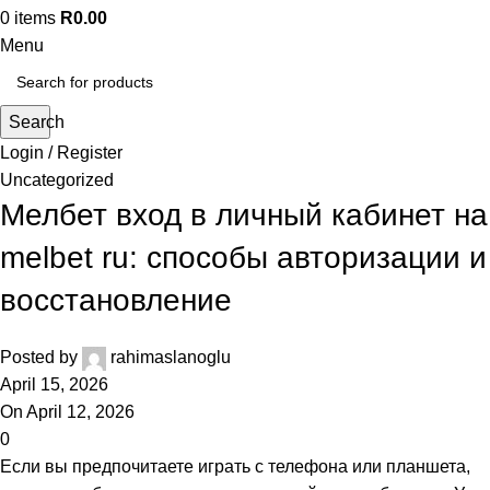
el
0
items
R
0.00
Menu
el
el
Search
Login / Register
el
Uncategorized
Мелбет вход в личный кабинет на
el
melbet ru: способы авторизации и
el
восстановление
el
Posted by
rahimaslanoglu
el
April 15, 2026
el
On April 12, 2026
0
el
Если вы предпочитаете играть с телефона или планшета,