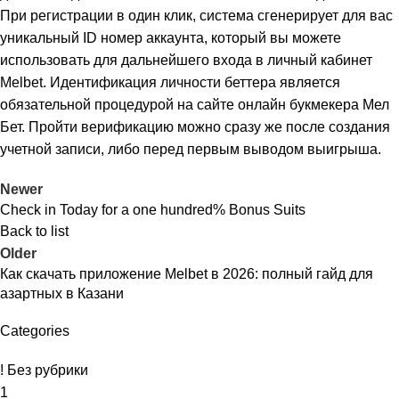
При регистрации в один клик, система сгенерирует для вас
el
уникальный ID номер аккаунта, который вы можете
использовать для дальнейшего входа в личный кабинет
el
Melbet. Идентификация личности беттера является
обязательной процедурой на сайте онлайн букмекера Мел
Бет. Пройти верификацию можно сразу же после создания
el
учетной записи, либо перед первым выводом выигрыша.
el
Newer
Check in Today for a one hundred% Bonus Suits
el
Back to list
Older
el
Как скачать приложение Melbet в 2026: полный гайд для
азартных в Казани
el
Categories
el
! Без рубрики
el
1