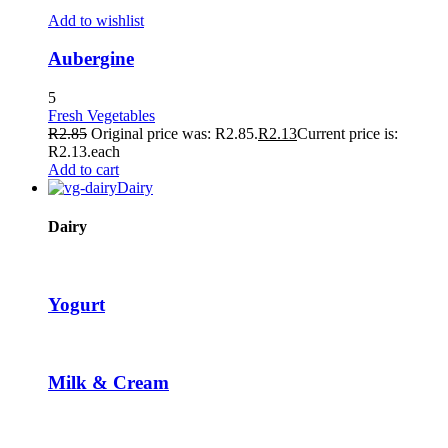
Add to wishlist
Aubergine
5
Fresh Vegetables
R
2.85
Original price was: R2.85.
R
2.13
Current price is:
R2.13.
each
Add to cart
Dairy
Dairy
Yogurt
Milk & Cream