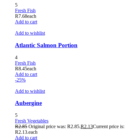
5
Fresh Fish
R
7.68
each
Add to cart
Add to wishlist
Atlantic Salmon Portion
4
Fresh Fish
R
8.45
each
Add to cart
-25%
Add to wishlist
Aubergine
5
Fresh Vegetables
R
2.85
Original price was: R2.85.
R
2.13
Current price is:
R2.13.
each
Add to cart