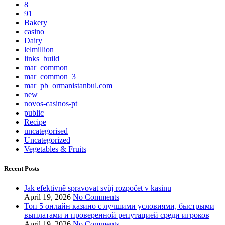
8
91
Bakery
casino
Dairy
lelmillion
links_build
mar_common
mar_common_3
mar_pb_ormanistanbul.com
new
novos-casinos-pt
public
Recipe
uncategorised
Uncategorized
Vegetables & Fruits
Recent Posts
Jak efektivně spravovat svůj rozpočet v kasinu
April 19, 2026
No Comments
Топ 5 онлайн казино с лучшими условиями, быстрыми
выплатами и проверенной репутацией среди игроков
April 19, 2026
No Comments