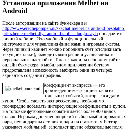
Установка приложения Melbet на
Android
После авторизации на сайте букмекера вы
http://www.erectiepompen.nl/skachat-melbet-na-android-besplatno-
prilozhenie-melbet-dlya-android-s-ofitsialnogo-sayta
попадаете в
личный кабинет. Это удобный и функциональный
инструмент для управления финансами и игровым счетом.
Через личный кабинет можно пополнять счет (отслеживать
текущие ставки), выводить выигрыши и устанавливать
персональные настройки. Так же, как и на основном сайте
онлайн букмекера, в мобильном приложении беттеру
предоставлена возможность выбирать один из четырех
вариантов создания профиля.
Коэффициент экспресса — это
произведение коэффициентов всех
отдельных событий, которые входят в
купон. Чтобы сделать экспресс-ставку, необходимо
поочередно добавлять интересующие коэффициенты в купон.
На топовые футбольные события дается более 900 видов
ставок. Игрокам доступен широкий выбор комбинированных
пари, нестандартных ставок и пари на статистику. Беттор
указывает мобильный, заполняет другие обязательные поля.