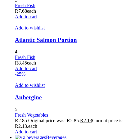
Fresh Fish
R
7.68
each
Add to cart
Add to wishlist
Atlantic Salmon Portion
4
Fresh Fish
R
8.45
each
Add to cart
-25%
Add to wishlist
Aubergine
5
Fresh Vegetables
R
2.85
Original price was: R2.85.
R
2.13
Current price is:
R2.13.
each
Add to cart
Beverages