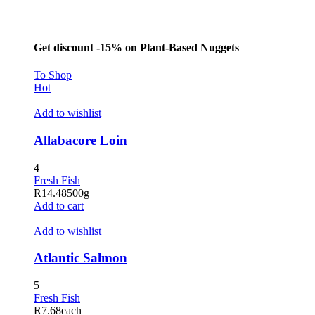
Get discount -15% on Plant-Based Nuggets
To Shop
Hot
Add to wishlist
Allabacore Loin
4
Fresh Fish
R
14.48
500g
Add to cart
Add to wishlist
Atlantic Salmon
5
Fresh Fish
R
7.68
each