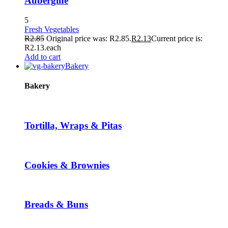
Aubergine
5
Fresh Vegetables
R
2.85
Original price was: R2.85.
R
2.13
Current price is:
R2.13.
each
Add to cart
Bakery
Bakery
Tortilla, Wraps & Pitas
Cookies & Brownies
Breads & Buns