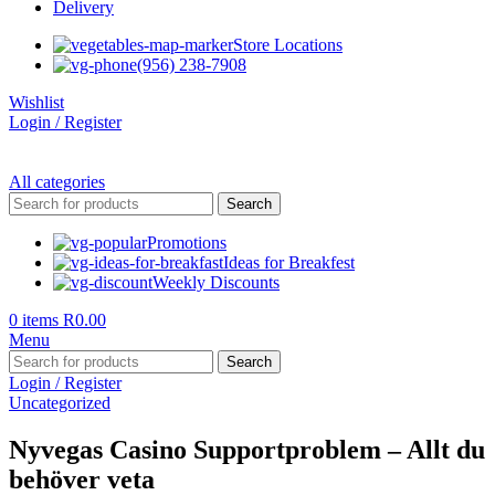
Delivery
Store Locations
(956) 238-7908
Wishlist
Login / Register
All categories
Search
Promotions
Ideas for Breakfest
Weekly Discounts
0
items
R
0.00
Menu
Search
Login / Register
Uncategorized
Nyvegas Casino Supportproblem – Allt du
behöver veta