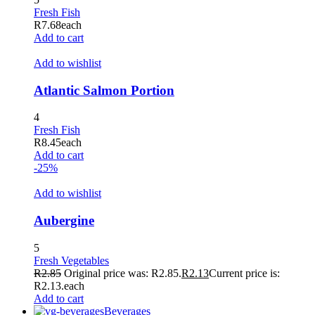
Fresh Fish
R
7.68
each
Add to cart
Add to wishlist
Atlantic Salmon Portion
4
Fresh Fish
R
8.45
each
Add to cart
-25%
Add to wishlist
Aubergine
5
Fresh Vegetables
R
2.85
Original price was: R2.85.
R
2.13
Current price is:
R2.13.
each
Add to cart
Beverages