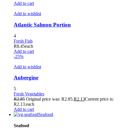
Add to cart
Add to wishlist
Atlantic Salmon Portion
4
 al
Fresh Fish
R
8.45
each
l
Add to cart
-25%
l
Add to wishlist
l
Aubergine
l
l
5
Fresh Vegetables
l
R
2.85
Original price was: R2.85.
R
2.13
Current price is:
R2.13.
each
l
Add to cart
Seafood
l
Seafood
l