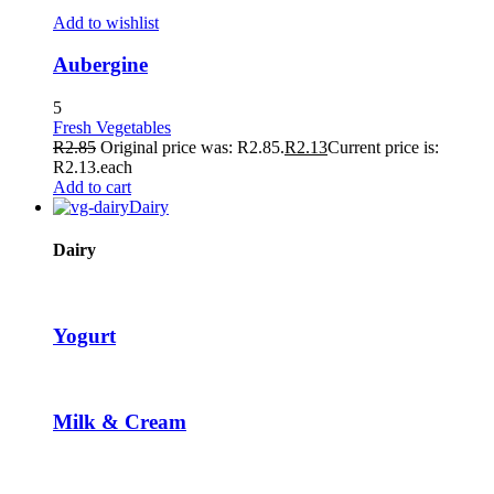
 Downloader
Add to wishlist
l
Aubergine
l
5
Fresh Vegetables
R
2.85
Original price was: R2.85.
R
2.13
Current price is:
R2.13.
each
Add to cart
Dairy
oad
Dairy
Yogurt
m
Milk & Cream