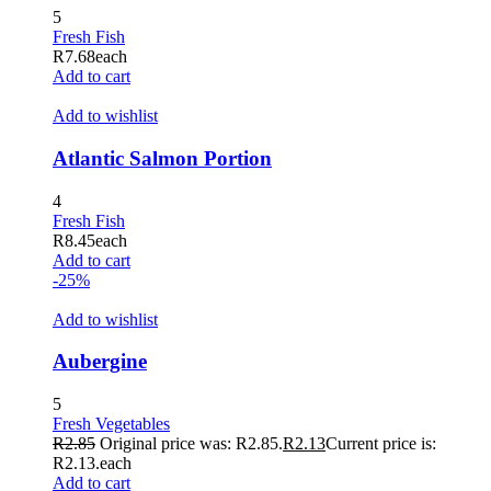
5
l
Fresh Fish
R
7.68
each
l
Add to cart
l
Add to wishlist
l
Atlantic Salmon Portion
l
4
l
Fresh Fish
R
8.45
each
l
Add to cart
-25%
l
Add to wishlist
l
l
Aubergine
l
5
Fresh Vegetables
l
R
2.85
Original price was: R2.85.
R
2.13
Current price is:
R2.13.
each
l
Add to cart