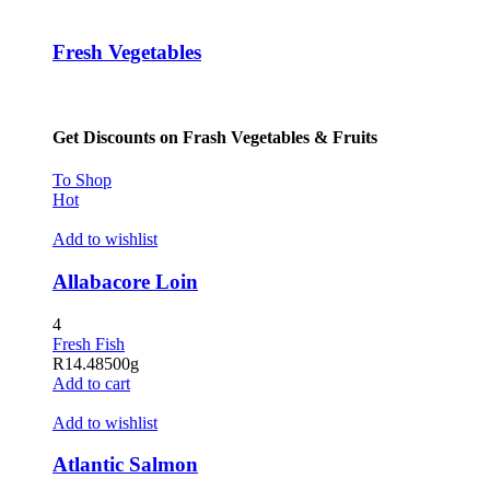
l
Fresh Vegetables
l
l
Get Discounts on Frash Vegetables & Fruits
l
l
To Shop
Hot
l
Add to wishlist
l
Allabacore Loin
l
4
l
Fresh Fish
R
14.48
500g
 al
Add to cart
 al
Add to wishlist
l
Atlantic Salmon
l