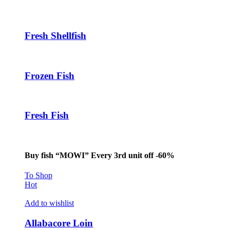
l
l
Fresh Shellfish
l
Frozen Fish
l
l
Fresh Fish
l
l
l
Buy fish “MOWI” Every 3rd unit off -60%
l
To Shop
Hot
l
Add to wishlist
l
Allabacore Loin
l