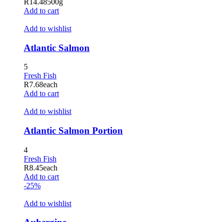
R
14.48
500g
Add to cart
ş
Add to wishlist
Atlantic Salmon
5
Fresh Fish
R
7.68
each
Add to cart
Add to wishlist
l
Atlantic Salmon Portion
4
Fresh Fish
R
8.45
each
Add to cart
-25%
Add to wishlist