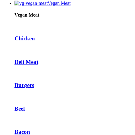
Vegan Meat
l
l
Vegan Meat
l
l
Chicken
l
Deli Meat
l
Burgers
l
Beef
l
l
Bacon