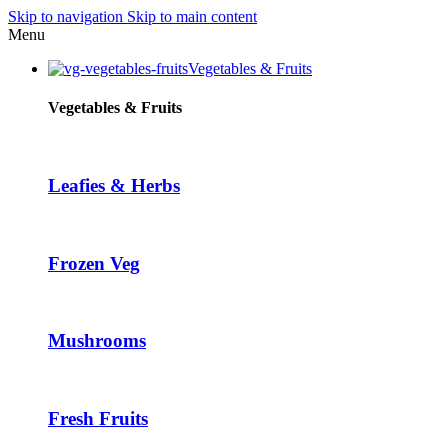
Skip to navigation
Skip to main content
l
Menu
l
Vegetables & Fruits
leri
Vegetables & Fruits
Leafies & Herbs
Frozen Veg
l
l
l
Mushrooms
l
l
Fresh Fruits
l