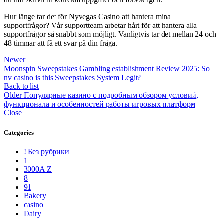
Hur länge tar det för Nyvegas Casino att hantera mina
supportfrågor? Vår supportteam arbetar hårt för att hantera alla
supportfrågor så snabbt som möjligt. Vanligtvis tar det mellan 24 och
48 timmar att få ett svar på din fråga.
Newer
Moonspin Sweepstakes Gambling establishment Review 2025: So
nv casino is this Sweepstakes System Legit?
Back to list
Older
Популярные казино с подробным обзором условий,
функционала и особенностей работы игровых платформ
Close
Categories
! Без рубрики
1
3000A Z
8
91
Bakery
casino
Dairy