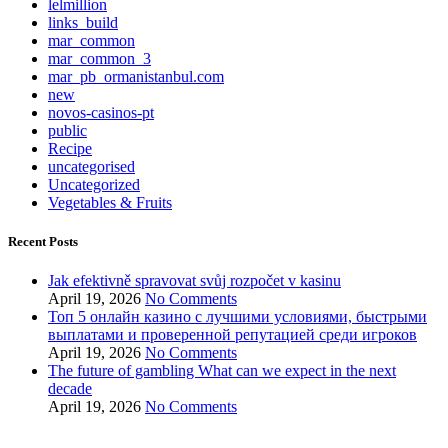
lelmillion
links_build
mar_common
mar_common_3
mar_pb_ormanistanbul.com
new
novos-casinos-pt
public
Recipe
uncategorised
Uncategorized
Vegetables & Fruits
Recent Posts
Jak efektivně spravovat svůj rozpočet v kasinu
April 19, 2026
No Comments
Топ 5 онлайн казино с лучшими условиями, быстрыми
выплатами и проверенной репутацией среди игроков
April 19, 2026
No Comments
The future of gambling What can we expect in the next
decade
April 19, 2026
No Comments