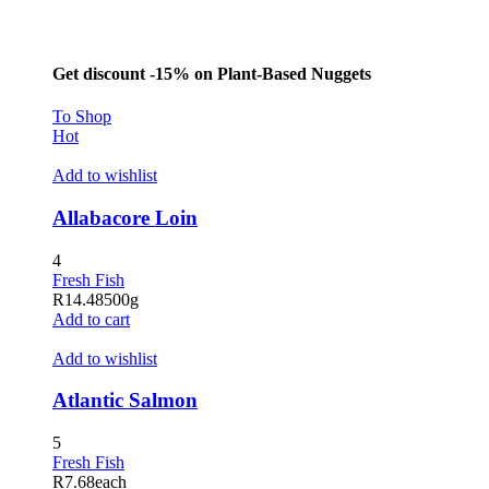
l
Get discount -15% on Plant-Based Nuggets
To Shop
l
Hot
l
Add to wishlist
l
Allabacore Loin
l
4
Fresh Fish
R
14.48
500g
Add to cart
Add to wishlist
l
Atlantic Salmon
l
5
Fresh Fish
R
7.68
each