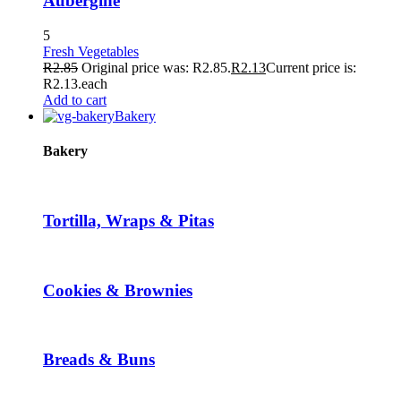
Aubergine
5
Fresh Vegetables
R
2.85
Original price was: R2.85.
R
2.13
Current price is:
R2.13.
each
Add to cart
Bakery
Bakery
Tortilla, Wraps & Pitas
Cookies & Brownies
Breads & Buns