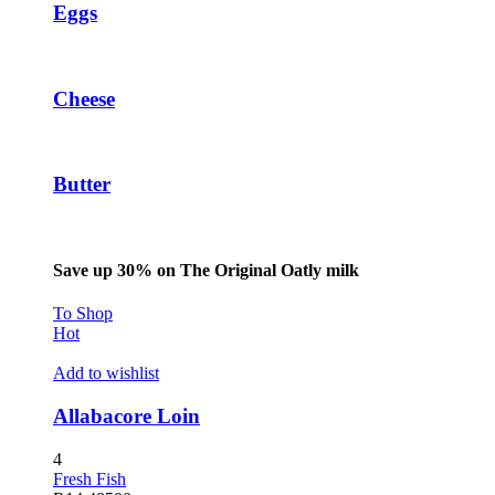
Eggs
Cheese
Butter
Save up 30% on The Original Oatly milk
To Shop
Hot
Add to wishlist
Allabacore Loin
4
ş
Fresh Fish