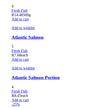
l
4
Fresh Fish
l
R
14.48
500g
Add to cart
 al
Add to wishlist
l
Atlantic Salmon
l
5
l
Fresh Fish
l
R
7.68
each
Add to cart
l
Add to wishlist
l
Atlantic Salmon Portion
l
4
l
Fresh Fish
R
8.45
each
l
Add to cart
-25%
l