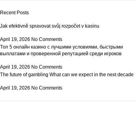
panel
Recent Posts
panel
Jak efektivně spravovat svůj rozpočet v kasinu
panel
April 19, 2026
No Comments
Топ 5 онлайн казино с лучшими условиями, быстрыми
panel
выплатами и проверенной репутацией среди игроков
panel
April 19, 2026
No Comments
The future of gambling What can we expect in the next decade
panel
April 19, 2026
No Comments
atın al
Panel
Panel
Panel