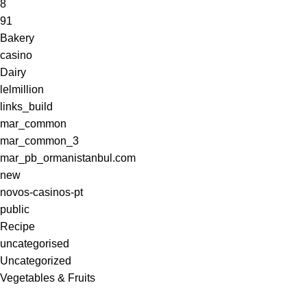
8
panel
91
Bakery
panel
casino
Dairy
panel
lelmillion
links_build
panel
mar_common
mar_common_3
mar_pb_ormanistanbul.com
panel
new
novos-casinos-pt
panel
public
Recipe
panel
uncategorised
Uncategorized
panel
Vegetables & Fruits
panel