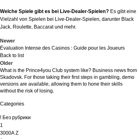
Welche Spiele gibt es bei Live-Dealer-Spielen?
Es gibt eine
Vielzahl von Spielen bei Live-Dealer-Spielen, darunter Black
atın al
Jack, Roulette, Baccarat und mehr.
panel
Newer
Évaluation Intense des Casinos : Guide pour les Joueurs
panel
Back to list
Older
panel
What is the Prince4you Club system like? Business news from
Skadovsk. For those taking their first steps in gambling, demo
panel
versions are available, allowing them to hone their skills
without the risk of losing.
panel
Categories
panel
! Без рубрики
panel
1
3000A Z
panel