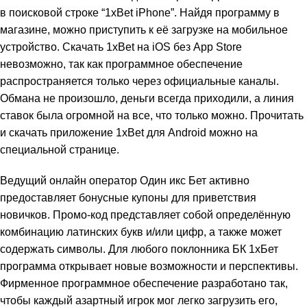
в поисковой строке “1xBet iPhone”. Найдя программу в
Hacklink Panel
магазине, можно приступить к её загрузке на мобильное
устройство. Скачать 1xBet на iOS без App Store
Hacklink Panel
невозможно, так как программное обеспечение
распространяется только через официальные каналы.
Hacklink Panel
Обмана не произошло, деньги всегда приходили, а линия
Hacklink Panel
ставок была огромной на все, что только можно. Прочитать
и скачать приложение 1xBet для Android можно на
Hacklink panel
специальной странице.
TikTok Video Downloader
Ведущий онлайн оператор Один икс Бет активно
предоставляет бонусные купоны для приветствия
Hacklink panel
новичков. Промо-код представляет собой определённую
комбинацию латинских букв и/или цифр, а также может
Hacklink panel
содержать символы. Для любого поклонника БК 1хБет
программа открывает новые возможности и перспективы.
Hacklink giriş
Фирменное программное обеспечение разработано так,
tubidy
чтобы каждый азартный игрок мог легко загрузить его,