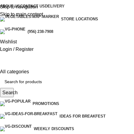
ABOUT US
CONTACT US
DELIVERY
Skip to navigation
Skip to main content
STORE LOCATIONS
(956) 238-7908
Wishlist
Login / Register
All categories
Search
PROMOTIONS
IDEAS FOR BREAKFEST
WEEKLY DISCOUNTS