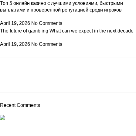
Топ 5 онлайн казино с лучшими условиями, быстрыми
выплатами и проверенной репутацией среди игроков
April 19, 2026
No Comments
The future of gambling What can we expect in the next decade
April 19, 2026
No Comments
Recent Comments
From frozen veggie products to canned favorites such as beans
to vegan alternatives, we have something for everyone.