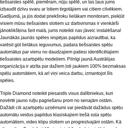
tiešsaistes spēlē, piemēram, nūju spēlē, un tas ļaus jums
izbaudīt dzīvu svaru ar īstiem tirgotājiem vai citiem cilvēkiem.
Gadījumā, ja jūs dodat priekšroku lielākam monitoram, piekļūt
visiem mūsu tiešsaistes slotiem uz darbvirsmas ir vienkārši
jānoklikšķina šeit malā, jums noteikti nav jāveic instalēšana!
Jaunākās jaunās spēles iespējas papildus aizrautībai, ka
varēsit gūt lielākus ieguvumus, padara tiešsaistes spēļu
automātus par vienu no daudzajiem patiesi identificētajiem
tiešsaistes azartspēļu modeļiem. Pilnīgi jaunā Austrālijas
organizācija ir atzīta par dažiem ļoti jaukiem 100% bezmaksas
spēļu automātiem, kā arī viņi veica darbu, izmantojot šīs
spēles.
Triple Diamond noteikti piesaistīs visus dalībniekus, kuri
novērtē jauno ruļļu pagriešanu prom no senajām ostām.
Dažādi citi azartspēļu uzņēmumi var piedāvāt dažādus spēļu
automātu veidus papildus klasiskajiem trešā soļa spēļu
automātiem, video klipu slotiem un progresīvajām ostām. Kā