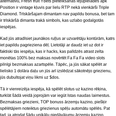
alternatīvu, Fresh fruit Ybets pieteikšanās lejupielādes apk
Position ir vintage kļuvis par lielu RTP nekā vienkārši Triple
Diamond. Trīskāršajam dimantam nav papildu bonusa, bet tam
ir trīskāršā dimanta trakā simbols, kas uzlabo godalgotās
iespējas.
Kad jūs atradīsiet jaunākos ruļļus ar uzvarētāju kontūrām, katrs
iet papildu pagrieziena dēļ. Lietotāji ar daudz iet uz dot ir
faktiski tās iespēja, kas ir hacks, kas palīdzēs atrast zelta
monētas 100% bez maksas novērtēt Fa Fa Fa video slots
pilnīgi bezmaksas azartspēle. Tāpēc, ja jūs sākat spēlēt ar
lielisko 1 dolāra daļu un jūs arī izslēdzat sākotnējo griezienu,
jūs dubultojat viņu likmi uz $dos.
Tā ir vienreizēja iespēja, kā spēlēt slotus uz kazino rēķina,
turklāt šādā veidā joprojām var iegūt īstas naudas laimestus.
Bezmaksas griezieni, TOP bonuss ārzemju kazino, piešķir
spēlētājiem noteiktus griezienus spēļu automātu spēlēs. Pat
tad, ja atrodat šādu unikālu piedāvājumu ārzemju kazino,