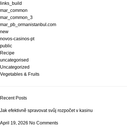
links_build
mar_common
mar_common_3
mar_pb_ormanistanbul.com
new
novos-casinos-pt
public
Recipe
uncategorised
Uncategorized
Vegetables & Fruits
Recent Posts
Jak efektivně spravovat svůj rozpočet v kasinu
April 19, 2026
No Comments