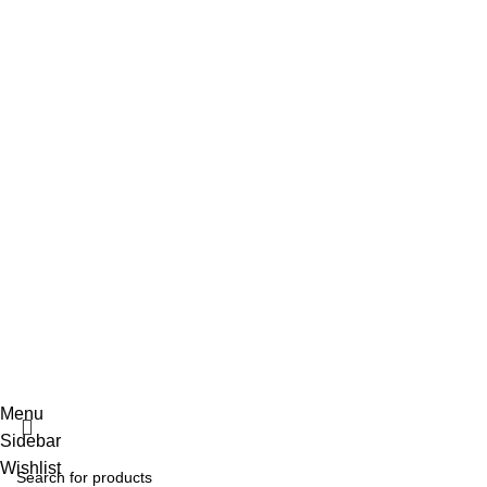
Fresh Fish
Mushrooms
Useful Links
About Us
Contact Us
Delivery
Blog
Sign Up to us Newsletter
Be the First to Know. Sign up to newsletter today
copyraight
shaponline
TERMS OF SERVICE
PRIVACY POLICY
STORE REFUND POLICY
Menu
Sidebar
Wishlist