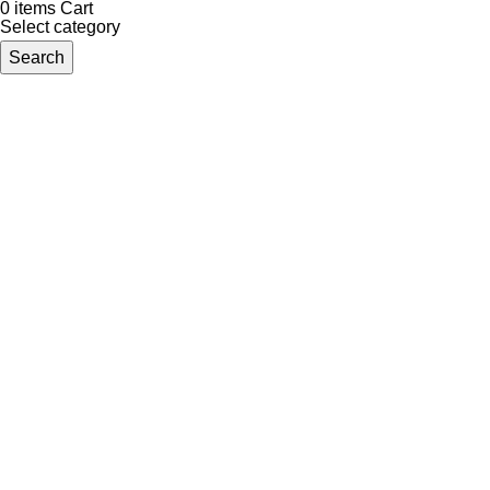
0
items
Cart
Select category
Search