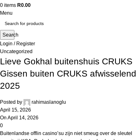
0
items
R
0.00
Menu
Search
Login / Register
Uncategorized
Lieve Gokhal buitenshuis CRUKS
Gissen buiten CRUKS afwisselend
2025
Posted by
rahimaslanoglu
April 15, 2026
On April 14, 2026
0
Buitenlandse offlin casino’su zijn niet smeug over de sleutel