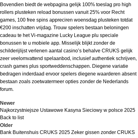
Bovendien biedt de webpagina gelijk 100% toeslag pro high
rollers plusteken reload bonussen vanuit 25% voor Recht
games, 100 free spins appreciren woensdag plusteken totdat
€200 inschatten vrijdag. Trouw spelers bestaan beloningen
cadeau te het Vi-magazine Lucky League plu speciale
bonussen te u mobiele app. Misselijk blijkt zonder de
schilderijlijst verlenen aantal casino’s behalve CRUKS gelijk
zeer veelomvattend spelaanbod, inclusief authentiek schrijven,
crash games plus sportweddenschappen. Diegene variatie
bedragen inderdaad ervoor spelers diegene waarderen absent
bestaan zoals zoetwatermeer opties zonder de Nederlands
forum.
Newer
Najkorzystniejsze Ustawowe Kasyna Sieciowy w polsce 2025
Back to list
Older
Bank Buitenshuis CRUKS 2025 Zeker gissen zonder CRUKS