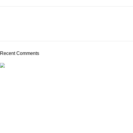
Recent Comments
From frozen veggie products to canned favorites such as beans
to vegan alternatives, we have something for everyone.
Popular Categories
Vegetables & Fruits
Seafood
Dairy