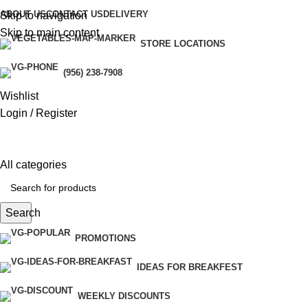
ABOUT US
CONTACT US
DELIVERY
Skip to navigation
Skip to main content
STORE LOCATIONS
(956) 238-7908
Wishlist
Login / Register
All categories
Search
PROMOTIONS
IDEAS FOR BREAKFEST
WEEKLY DISCOUNTS