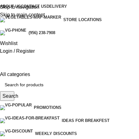
ABOUT US
CONTACT US
DELIVERY
Skip to navigation
Skip to main content
STORE LOCATIONS
(956) 238-7908
Wishlist
Login / Register
All categories
Search
PROMOTIONS
IDEAS FOR BREAKFEST
WEEKLY DISCOUNTS