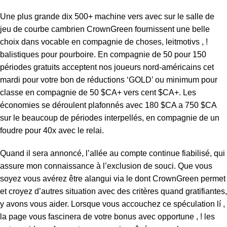
Une plus grande dix 500+ machine vers avec sur le salle de
jeu de courbe cambrien CrownGreen fournissent une belle
choix dans vocable en compagnie de choses, leitmotivs , !
balistiques pour pourboire. En compagnie de 50 pour 150
périodes gratuits acceptent nos joueurs nord-américains cet
mardi pour votre bon de réductions ‘GOLD’ ou minimum pour
classe en compagnie de 50 $CA+ vers cent $CA+. Les
économies se déroulent plafonnés avec 180 $CA a 750 $CA
sur le beaucoup de périodes interpellés, en compagnie de un
foudre pour 40x avec le relai.
Quand il sera annoncé, l’allée au compte continue fiabilisé, qui
assure mon connaissance à l’exclusion de souci. Que vous
soyez vous avérez être alangui via le dont CrownGreen permet
et croyez d’autres situation avec des critères quand gratifiantes,
y avons vous aider. Lorsque vous accouchez ce spéculation lí ,
la page vous fascinera de votre bonus avec opportune , ! les