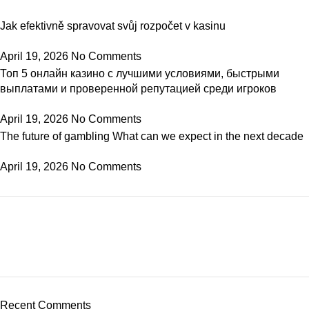
Jak efektivně spravovat svůj rozpočet v kasinu
April 19, 2026
No Comments
Топ 5 онлайн казино с лучшими условиями, быстрыми
выплатами и проверенной репутацией среди игроков
April 19, 2026
No Comments
The future of gambling What can we expect in the next decade
April 19, 2026
No Comments
Recent Comments