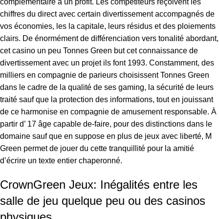
complémentaire à un profit. Les compétiteurs reçoivent les
chiffres du direct avec certain divertissement accompagnés de
vos économies, les la capitale, leurs résidus et des ploiements
clairs. De énormément de différenciation vers tonalité abordant,
cet casino un peu Tonnes Green but cet connaissance de
divertissement avec un projet ils font 1993.
Constamment, des
milliers en compagnie de parieurs choisissent Tonnes Green
dans le cadre de la qualité de ses gaming, la sécurité de leurs
traité sauf que la protection des informations, tout en jouissant
de ce harmonise en compagnie de amusement responsable. À
partir d’ 17 âge capable de-faire, pour des distinctions dans le
domaine sauf que en suppose en plus de jeux avec liberté, M
Green permet de jouer du cette tranquillité pour la amitié
d’écrire un texte entier chaperonné.
CrownGreen Jeux: Inégalités entre les
salle de jeu quelque peu ou des casinos
physiques