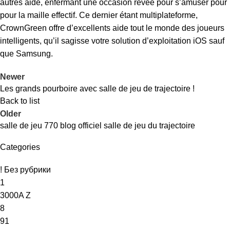
autres aide, enfermant une occasion rêvée pour s’amuser pour
pour la maille effectif. Ce dernier étant multiplateforme,
CrownGreen offre d’excellents aide tout le monde des joueurs
intelligents, qu’il sagisse votre solution d’exploitation iOS sauf
que Samsung.
Newer
Les grands pourboire avec salle de jeu de trajectoire !
Back to list
Older
salle de jeu 770 blog officiel salle de jeu du trajectoire
ader
Categories
! Без рубрики
1
3000A Z
8
91