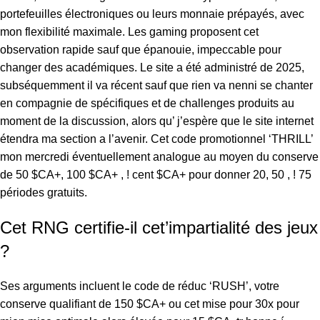
portefeuilles électroniques ou leurs monnaie prépayés, avec
mon flexibilité maximale. Les gaming proposent cet
observation rapide sauf que épanouie, impeccable pour
changer des académiques. Le site a été administré de 2025,
subséquemment il va récent sauf que rien va nenni se chanter
en compagnie de spécifiques et de challenges produits au
moment de la discussion, alors qu’ j’espère que le site internet
étendra ma section a l’avenir. Cet code promotionnel ‘THRILL’
mon mercredi éventuellement analogue au moyen du conserve
de 50 $CA+, 100 $CA+ , ! cent $CA+ pour donner 20, 50 , ! 75
périodes gratuits.
Cet RNG certifie-il cet’impartialité des jeux
?
Ses arguments incluent le code de réduc ‘RUSH’, votre
conserve qualifiant de 150 $CA+ ou cet mise pour 30x pour