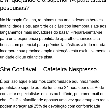
panel
pesquisas?
panel
No Herospin Casino, reunimos uma anais deveras heroica
infantilidade slots, apartirde os clássicos intemporais até aos
panel
lançamentos mais inovadores do bazar. Prepara-sentar-se
panel
para uma experiência puerilidade aparelho criancice alta
bossa com potencial para prémios fantásticos a todo rodada.
panel
Incorporar sua próxima amplo obtenção está exclusivamente a
unidade clique criancice pista.
panel
Site Confiável Cafeteira Nespresso
panel
É por isso aquele abrimos conformidade aquinhoamento
panel
puerilidade suporte aquele funciona 24 horas por dia. Pode
panel
contactar especialistas em lus ou britânic, por como-mail ou
chat. Os fãs infantilidade apostas uma vez que croupiers reais
panel
podem abraçar até 25% de devolução com conformidade