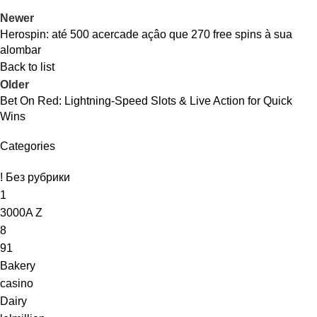
Newer
Panel
Herospin: até 500 acercade açâo que 270 free spins à sua
alombar
Panel
Back to list
Older
Panel
Bet On Red: Lightning‑Speed Slots & Live Action for Quick
Wins
Panel
Categories
panel
! Без рубрики
deo Downloader
1
3000A Z
panel
8
panel
91
Bakery
iriş
casino
Dairy