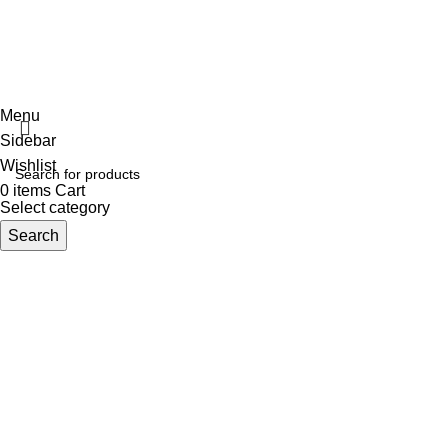
copyraight
shaponline
TERMS OF SERVICE
PRIVACY POLICY
STORE REFUND POLICY
Menu
Sidebar
Wishlist
0
items
Cart
Select category
Search