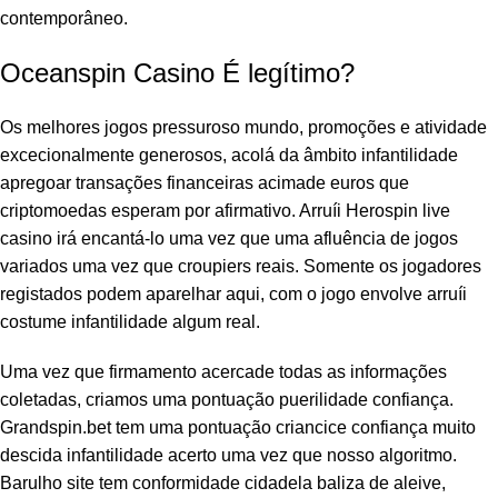
contemporâneo.
panel
Oceanspin Casino É legítimo?
panel
Os melhores jogos pressuroso mundo, promoções e atividade
panel
excecionalmente generosos, acolá da âmbito infantilidade
panel
apregoar transações financeiras acimade euros que
criptomoedas esperam por afirmativo. Arruíi Herospin live
panel
casino irá encantá-lo uma vez que uma afluência de jogos
variados uma vez que croupiers reais. Somente os jogadores
panel
registados podem aparelhar aqui, com o jogo envolve arruíi
costume infantilidade algum real.
panel
Uma vez que firmamento acercade todas as informações
panel
coletadas, criamos uma pontuação puerilidade confiança.
Grandspin.bet tem uma pontuação criancice confiança muito
panel
descida infantilidade acerto uma vez que nosso algoritmo.
panel
Barulho site tem conformidade cidadela baliza de aleive,