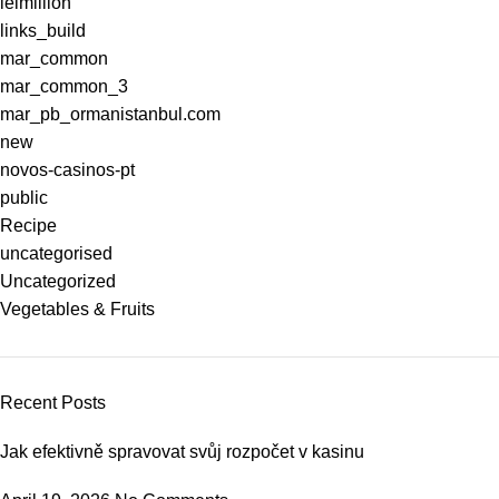
lelmillion
links_build
e upload
mar_common
mar_common_3
mar_pb_ormanistanbul.com
new
novos-casinos-pt
t
public
Recipe
Forum
uncategorised
Uncategorized
iş
Vegetables & Fruits
scort
Recent Posts
t
Jak efektivně spravovat svůj rozpočet v kasinu
iş