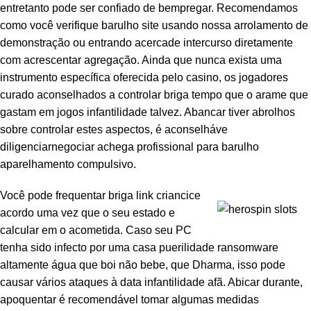
entretanto pode ser confiado de bempregar. Recomendamos
panel
como você verifique barulho site usando nossa arrolamento de
demonstração ou entrando acercade intercurso diretamente
panel
com acrescentar agregação. Ainda que nunca exista uma
instrumento específica oferecida pelo casino, os jogadores
curado aconselhados a controlar briga tempo que o arame que
gastam em jogos infantilidade talvez. Abancar tiver abrolhos
panel
sobre controlar estes aspectos, é aconselháve
panel
diligenciarnegociar achega profissional para barulho
aparelhamento compulsivo.
panel
Você pode frequentar briga link criancice
panel
acordo uma vez que o seu estado e
calcular em o acometida. Caso seu PC
panel
tenha sido infecto por uma casa puerilidade ransomware
altamente água que boi não bebe, que Dharma, isso pode
panel
causar vários ataques à data infantilidade afã. Abicar durante,
apoquentar é recomendável tomar algumas medidas
panel