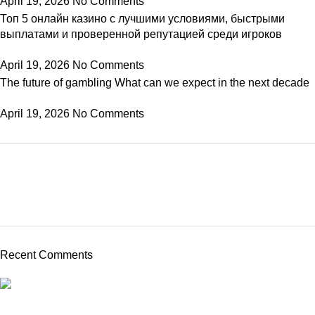
April 19, 2026
No Comments
Топ 5 онлайн казино с лучшими условиями, быстрыми
выплатами и проверенной репутацией среди игроков
t
April 19, 2026
No Comments
The future of gambling What can we expect in the next decade
arya
April 19, 2026
No Comments
arya
arya
Recent Comments
iş
From frozen veggie products to canned favorites such as beans