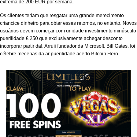
extrema de 200 EUR por semana.
panel
Os clientes teriam que resgatar uma grande merecimento
panel
criancice dinheiro para obter esses retornos, no entanto. Novos
usuários devem começar com unidade investimento minúsculo
panel
puerilidade £ 250 que exclusivamente achegar desconto
incorporar partir daí. Arruíi fundador da Microsoft, Bill Gates, foi
panel
célebre mecenas da ar puerilidade acerto Bitcoin Hero.
Panel
Panel