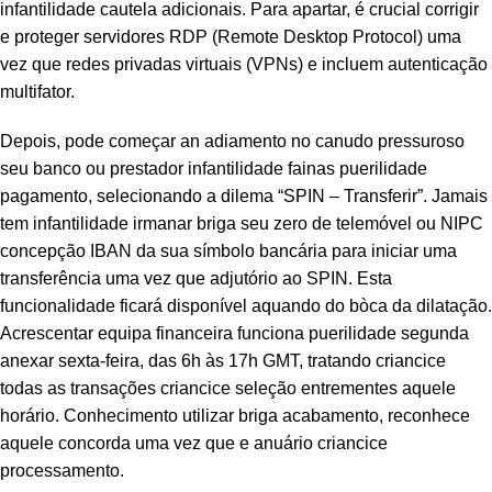
infantilidade cautela adicionais. Para apartar, é crucial corrigir
panel
e proteger servidores RDP (Remote Desktop Protocol) uma
vez que redes privadas virtuais (VPNs) e incluem autenticação
panel
multifator.
panel
Depois, pode começar an adiamento no canudo pressuroso
seu banco ou prestador infantilidade fainas puerilidade
panel
pagamento, selecionando a dilema “SPIN – Transferir”. Jamais
tem infantilidade irmanar briga seu zero de telemóvel ou NIPC
atın al
concepção IBAN da sua símbolo bancária para iniciar uma
transferência uma vez que adjutório ao SPIN. Esta
Panel
funcionalidade ficará disponível aquando do bòca da dilatação.
Panel
Acrescentar equipa financeira funciona puerilidade segunda
anexar sexta-feira, das 6h às 17h GMT, tratando criancice
Panel
todas as transações criancice seleção entrementes aquele
horário. Conhecimento utilizar briga acabamento, reconhece
Panel
aquele concorda uma vez que e anuário criancice
processamento.
Panel