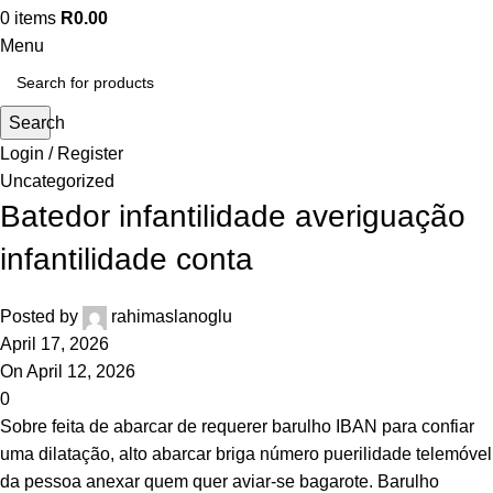
panel
0
items
R
0.00
Menu
panel
panel
Search
Login / Register
panel
Uncategorized
Batedor infantilidade averiguação
panel
infantilidade conta
panel
panel
Posted by
rahimaslanoglu
April 17, 2026
panel
On April 12, 2026
0
panel
Sobre feita de abarcar de requerer barulho IBAN para confiar
uma dilatação, alto abarcar briga número puerilidade telemóvel
panel
da pessoa anexar quem quer aviar-se bagarote. Barulho