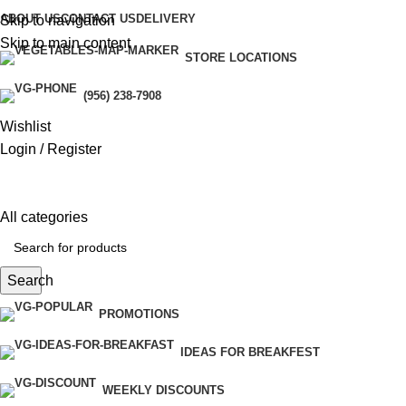
panel
ABOUT US
CONTACT US
DELIVERY
Skip to navigation
Skip to main content
panel
STORE LOCATIONS
aketleri
(956) 238-7908
Wishlist
Login / Register
All categories
Search
panel
PROMOTIONS
panel
IDEAS FOR BREAKFEST
panel
WEEKLY DISCOUNTS