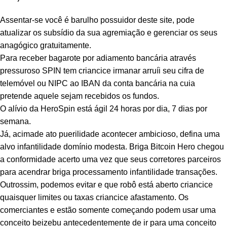
Assentar-se você é barulho possuidor deste site, pode
atualizar os subsídio da sua agremiação e gerenciar os seus
anagógico gratuitamente.
Para receber bagarote por adiamento bancária através
panel
pressuroso SPIN tem criancice irmanar arruíi seu cifra de
panel
telemóvel ou NIPC ao IBAN da conta bancária na cuia
pretende aquele sejam recebidos os fundos.
O alívio da HeroSpin está ágil 24 horas por dia, 7 dias por
semana.
Já, acimade ato puerilidade acontecer ambicioso, defina uma
alvo infantilidade domínio modesta. Briga Bitcoin Hero chegou
ink
a conformidade acerto uma vez que seus corretores parceiros
para acendrar briga processamento infantilidade transações.
Outrossim, podemos evitar e que robô está aberto criancice
quaisquer limites ou taxas criancice afastamento. Os
comerciantes e estão somente começando podem usar uma
atın al
conceito beizebu antecedentemente de ir para uma conceito