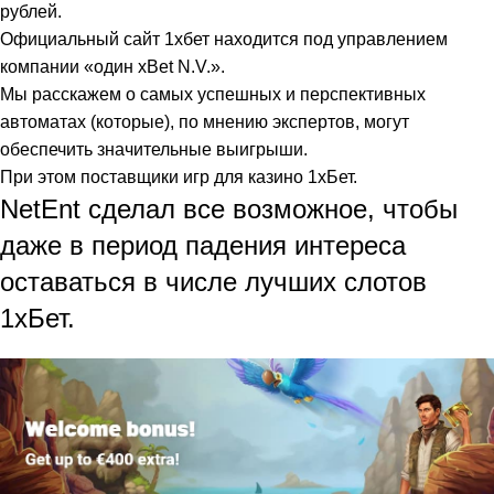
рублей.
anel
Официальный сайт 1хбет находится под управлением
компании «один xBet N.V.».
anel
Мы расскажем о самых успешных и перспективных
автоматах (которые), по мнению экспертов, могут
nel
обеспечить значительные выигрыши.
При этом поставщики игр для казино 1хБет.
NetEnt сделал все возможное, чтобы
даже в период падения интереса
nel
оставаться в числе лучших слотов
1хБет.
nel
nel
anel