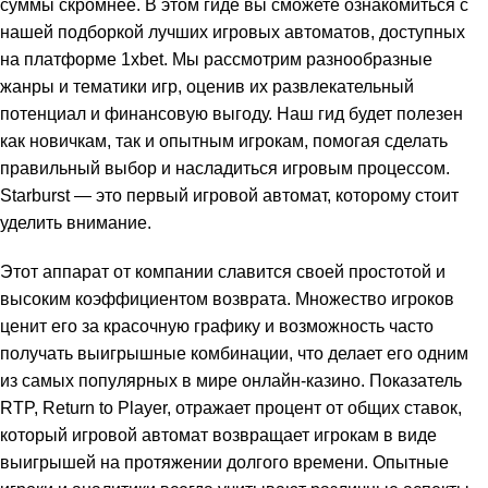
суммы скромнее. В этом гиде вы сможете ознакомиться с
nel
нашей подборкой лучших игровых автоматов, доступных
на платформе 1xbet. Мы рассмотрим разнообразные
nel
жанры и тематики игр, оценив их развлекательный
потенциал и финансовую выгоду. Наш гид будет полезен
nel
как новичкам, так и опытным игрокам, помогая сделать
правильный выбор и насладиться игровым процессом.
nel
Starburst — это первый игровой автомат, которому стоит
уделить внимание.
nel
Этот аппарат от компании славится своей простотой и
nel
высоким коэффициентом возврата. Множество игроков
nel
ценит его за красочную графику и возможность часто
получать выигрышные комбинации, что делает его одним
nel
из самых популярных в мире онлайн-казино. Показатель
RTP, Return to Player, отражает процент от общих ставок,
nel
который игровой автомат возвращает игрокам в виде
выигрышей на протяжении долгого времени. Опытные
nel