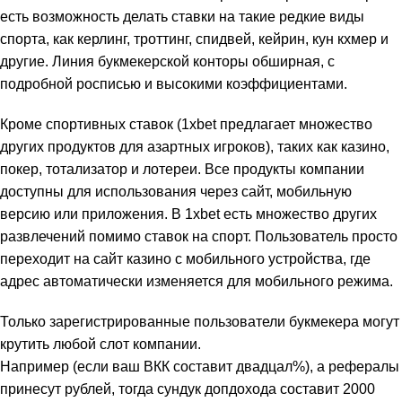
есть возможность делать ставки на такие редкие виды
nel
спорта, как керлинг, троттинг, спидвей, кейрин, кун кхмер и
nel
другие. Линия букмекерской конторы обширная, с
подробной росписью и высокими коэффициентами.
nel
Кроме спортивных ставок (1xbet предлагает множество
nel
других продуктов для азартных игроков), таких как казино,
покер, тотализатор и лотереи. Все продукты компании
доступны для использования через сайт, мобильную
версию или приложения. В 1xbet есть множество других
развлечений помимо ставок на спорт. Пользователь просто
переходит на сайт казино с мобильного устройства, где
anel
адрес автоматически изменяется для мобильного режима.
Только зарегистрированные пользователи букмекера могут
anel
крутить любой слот компании.
Например (если ваш ВКК составит двадцал%), а рефералы
принесут рублей, тогда сундук допдохода составит 2000