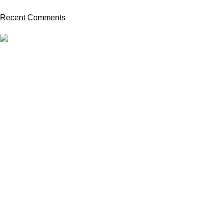
upload
Recent Comments
From frozen veggie products to canned favorites such as beans
to vegan alternatives, we have something for everyone.
Popular Categories
orum
Vegetables & Fruits
Seafood
Dairy
cort
Fresh Fish
Mushrooms
Useful Links
About Us
Contact Us