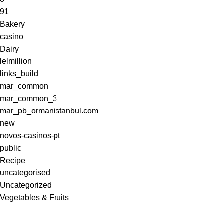
91
nel
Bakery
casino
nel
Dairy
nel
lelmillion
links_build
nel
mar_common
mar_common_3
ın al
mar_pb_ormanistanbul.com
new
anel
novos-casinos-pt
public
anel
Recipe
anel
uncategorised
Uncategorized
anel
Vegetables & Fruits
anel