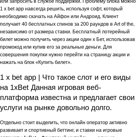
или запросить в службе поддержки. Проблему блока можно
nel
1 x bet app
навсегда решить, используя софт, который
необходимо скачать на Айфон или Андроид. Клиент
nel
получает 40 бесплатных спинов за 200 раундов в Art of the,
независимо от размера ставки. Бесплатный лотерейный
ın al
билет можно получить через акции один x Бет, использовав
ın al
промокод или купив его за реальные деньги.
Для
совершения покупки нужно перейти на страницу акции и
nel
нажать на блок «Купить билет».
nel
1 x bet app | Что такое слот и его виды
на 1xBet Данная игровая веб-
nel
платформа известна и предлагает свои
nel
услуги на рынке довольно долго.
nel
Отдельно стоит выделить, что онлайн оператор активно
nel
развивает и спортивный беттинг, и ставки на игровые