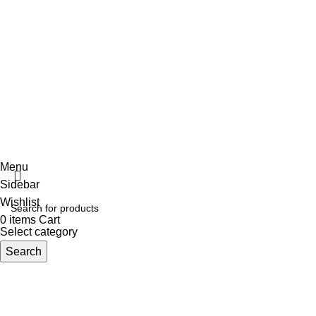
Delivery
Blog
Sign Up to us Newsletter
Be the First to Know. Sign up to newsletter today
copyraight
shaponline
rya
rya
TERMS OF SERVICE
PRIVACY POLICY
STORE REFUND POLICY
rya
Menu
Sidebar
Wishlist
0
items
Cart
Select category
Search