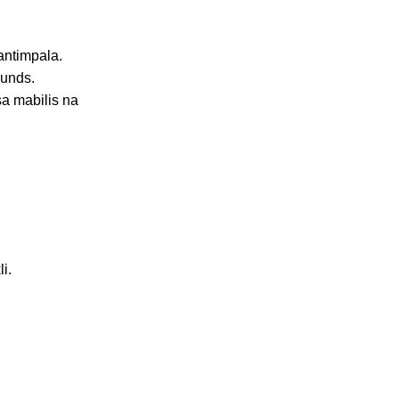
antimpala.
ounds.
a mabilis na
i.