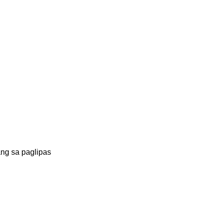
ng sa paglipas