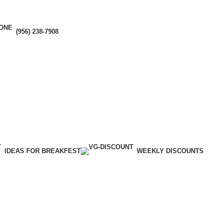
(956) 238-7908
IDEAS FOR BREAKFEST
WEEKLY DISCOUNTS