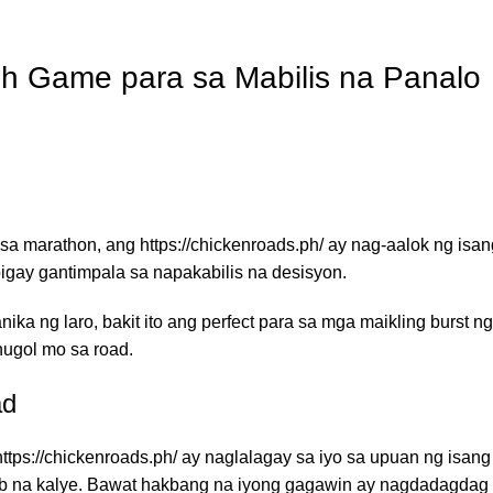
sh Game para sa Mabilis na Panalo
sa marathon, ang https://chickenroads.ph/ ay nag-aalok ng isan
igay gantimpala sa napakabilis na desisyon.
ika ng laro, bakit ito ang perfect para sa mga maikling burst n
ugol mo sa road.
ad
https://chickenroads.ph/
ay naglalagay sa iyo sa upuan ng isan
 na kalye. Bawat hakbang na iyong gagawin ay nagdadagdag 