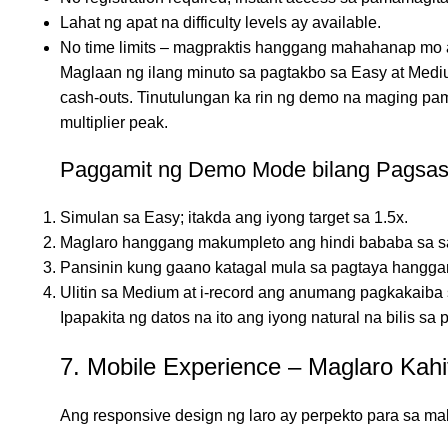
Lahat ng apat na difficulty levels ay available.
Hacklink panel
No time limits – magpraktis hanggang mahahanap mo 
Hacklink panel
Maglaan ng ilang minuto sa pagtakbo sa Easy at Me
cash‑outs. Tinutulungan ka rin ng demo na maging pam
Hacklink panel
multiplier peak.
Hacklink panel
Paggamit ng Demo Mode bilang Pagsa
Hacklink panel
Simulan sa Easy; itakda ang iyong target sa 1.5x.
Maglaro hanggang makumpleto ang hindi bababa sa 
Hacklink panel
Pansinin kung gaano katagal mula sa pagtaya hanggan
Ulitin sa Medium at i-record ang anumang pagkakaiba 
Hacklink panel
Ipapakita ng datos na ito ang iyong natural na bilis s
Hacklink panel
7. Mobile Experience – Maglaro Kahi
Hacklink panel
Ang responsive design ng laro ay perpekto para sa ma
Hacklink panel