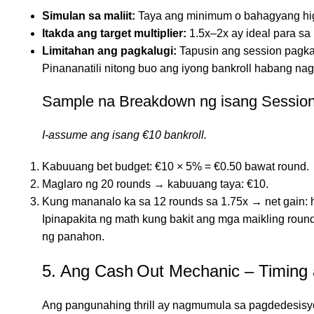
Hacklink Panel
Simulan sa maliit:
Taya ang minimum o bahagyang higit
Itakda ang target multiplier:
1.5x–2x ay ideal para sa 
Hacklink Panel
Limitahan ang pagkalugi:
Tapusin ang session pagk
Pinananatili nitong buo ang iyong bankroll habang na
Hacklink panel
Sample na Breakdown ng isang Sessio
Masal Oku
I-assume ang isang €10 bankroll.
Hacklink
Kabuuang bet budget: €10 × 5% = €0.50 bawat round.
Hacklink panel
Maglaro ng 20 rounds → kabuuang taya: €10.
Kung mananalo ka sa 12 rounds sa 1.75x → net gain:
Hacklink panel
Ipinapakita ng math kung bakit ang mga maikling rou
Hacklink panel
ng panahon.
5. Ang Cash Out Mechanic – Timing
Hacklink Panel
Hacklink
Ang pangunahing thrill ay nagmumula sa pagdedesisyo