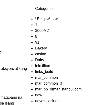
Categories
! Без рубрики
1
3000A Z
8
91
Bakery
g
casino
Dairy
lelmillion
g aksyon, at kung
links_build
mar_common
mar_common_3
mar_pb_ormanistanbul.com
new
g matapang na
novos-casinos-pt
sa isang