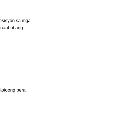
esisyon sa mga
 naabot ang
 totoong pera.