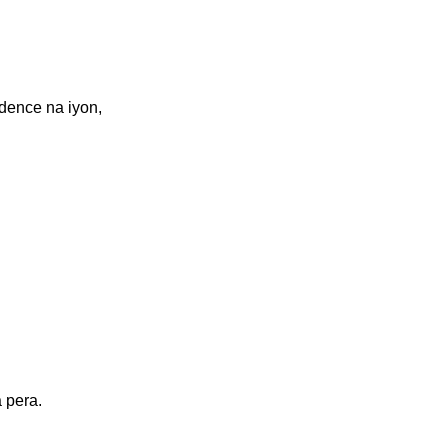
adence na iyon,
 pera.