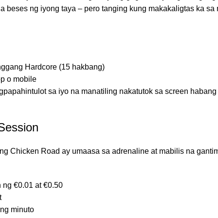
 na beses ng iyong taya – pero tanging kung makakaligtas ka s
anggang Hardcore (15 hakbang)
op o mobile
agpapahintulot sa iyo na manatiling nakatutok sa screen haban
Session
, ang Chicken Road ay umaasa sa adrenaline at mabilis na ganti
 ng €0.01 at €0.50
t
ng minuto