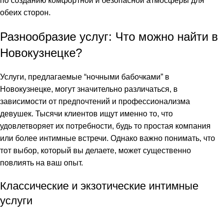
по созданию комфортной и безопасной атмосферы для
link panel
обеих сторон.
link panel
Разнообразие услуг: Что можно найти в
Новокузнецке?
link panel
link panel
Услуги, предлагаемые “ночными бабочками” в
Новокузнецке, могут значительно различаться, в
link panel
зависимости от предпочтений и профессионализма
девушек. Тысячи клиентов ищут именно то, что
link panel
удовлетворяет их потребности, будь то простая компания
или более интимные встречи. Однако важно понимать, что
link panel
тот выбор, который вы делаете, может существенно
повлиять на ваш опыт.
link panel
Классические и экзотические интимные
link panel
услуги
link panel