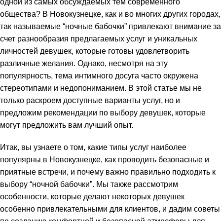
одной из самых обсуждаемых тем современного
link panel
общества? В Новокузнецке, как и во многих других городах,
так называемые “ночные бабочки” привлекают внимание за
link panel
счет разнообразия предлагаемых услуг и уникальных
личностей девушек, которые готовы удовлетворить
link satın al
различные желания. Однако, несмотря на эту
link satın al
популярность, тема интимного досуга часто окружена
стереотипами и недопониманием. В этой статье мы не
link panel
только раскроем доступные варианты услуг, но и
предложим рекомендации по выбору девушек, которые
link panel
могут предложить вам лучший опыт.
link panel
Итак, вы узнаете о том, какие типы услуг наиболее
популярны в Новокузнецке, как проводить безопасные и
link panel
приятные встречи, и почему важно правильно подходить к
выбору “ночной бабочки”. Мы также рассмотрим
link panel
особенности, которые делают некоторых девушек
link panel
особенно привлекательными для клиентов, и дадим советы