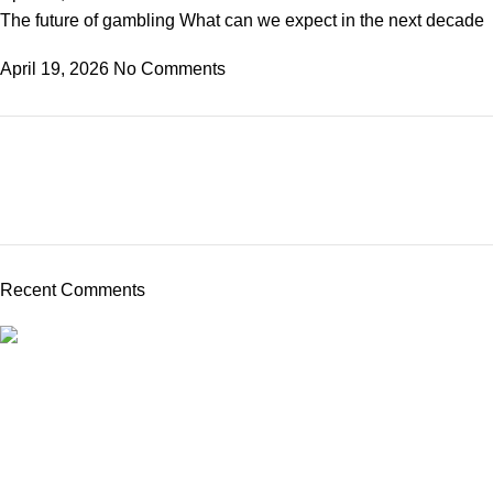
The future of gambling What can we expect in the next decade
April 19, 2026
No Comments
Recent Comments
From frozen veggie products to canned favorites such as beans
to vegan alternatives, we have something for everyone.
Popular Categories