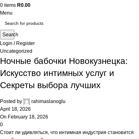
link panel
0
items
R
0.00
Menu
link panel
link panel
Search
Login / Register
link panel
Uncategorized
Ночные бабочки Новокузнецка:
link panel
Искусство интимных услуг и
link panel
Секреты выбора лучших
link panel
Posted by
rahimaslanoglu
link panel
April 18, 2026
link panel
On February 18, 2026
0
link panel
Стоит ли удивляться, что интимная индустрия становится