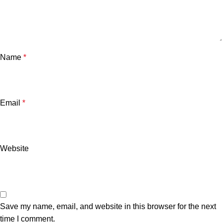
ganbet giriş
ganbet
Name
*
ganbet giriş
dy mobi
Email
*
ndpashabet
dy
Website
bet
bet
link Panel
Save my name, email, and website in this browser for the next
time I comment.
atik