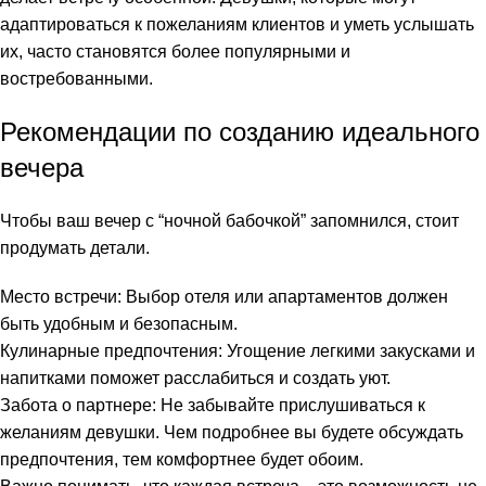
адаптироваться к пожеланиям клиентов и уметь услышать
link Panel
их, часто становятся более популярными и
востребованными.
link Panel
Рекомендации по созданию идеального
link Panel
вечера
link Panel
Чтобы ваш вечер с “ночной бабочкой” запомнился, стоит
link panel
продумать детали.
Tok Video Downloader
Место встречи: Выбор отеля или апартаментов должен
быть удобным и безопасным.
link panel
Кулинарные предпочтения: Угощение легкими закусками и
link panel
напитками поможет расслабиться и создать уют.
Забота о партнере: Не забывайте прислушиваться к
link giriş
желаниям девушки. Чем подробнее вы будете обсуждать
предпочтения, тем комфортнее будет обоим.
dy