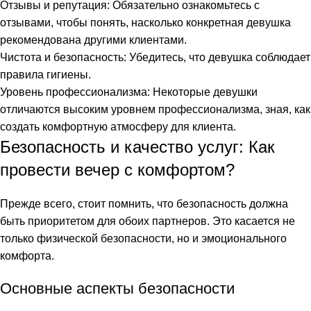
Отзывы и репутация: Обязательно ознакомьтесь с
link
отзывами, чтобы понять, насколько конкретная девушка
рекомендована другими клиентами.
link
Чистота и безопасность: Убедитесь, что девушка соблюдает
правила гигиены.
link panel
Уровень профессионализма: Некоторые девушки
отличаются высоким уровнем профессионализма, зная, как
link panel
создать комфортную атмосферу для клиента.
link
Безопасность и качество услуг: Как
провести вечер с комфортом?
link
Прежде всего, стоит помнить, что безопасность должна
Hacklink
быть приоритетом для обоих партнеров. Это касается не
link
только физической безопасности, но и эмоционального
комфорта.
link
Основные аспекты безопасности
link satın al