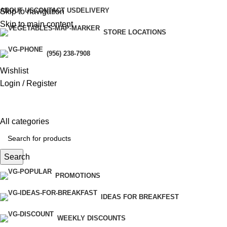
link panel
ABOUT US
CONTACT US
DELIVERY
Skip to navigation
Skip to main content
link panel
STORE LOCATIONS
link paketleri
(956) 238-7908
Wishlist
link
Login / Register
link
link
All categories
link
Search
link panel
PROMOTIONS
link panel
IDEAS FOR BREAKFEST
link panel
WEEKLY DISCOUNTS