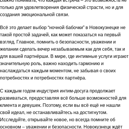
Важно понимать, что каждая встреча – это возможность не
только для удовлетворения физической страсти, но и для
 image upload
создания эмоциональной связи.
bet
Всё это делает выбор “ночной бабочки” в Новокузнецке не
такой простой задачей, как может показаться на первый
bet
взгляд. Главное, помнить о безопасности, уважении и
ganbet
желании сделать вечер незабываемым как для себя, так и
для вашей партнёрши. В мире, где интимные услуги играют
king Forum
значительную роль, важно находить гармонию и
наслаждаться каждым моментом, не забывая о своих
et giriş
потребностях и потребностях партнёра.
nca escort
С каждым годом индустрия интим-досуга продолжает
развиваться, предоставляя всё больше возможностей для
sbahis
клиента и девушек. Поэтому, если вы всё ещё не нашли
свой идеал, не останавливайтесь на достигнутом.
ganbet
Исследуйте, открывайте новое, но всегда помните об
et giriş
основном – уважении и безопасности. Новокузнецк ждёт