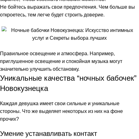
Не бойтесь выражать свои предпочтения. Чем больше вы
link panel
откроетесь, тем легче будет строить доверие.
link panel
link
link panel
Правильное освещение и атмосфера. Например,
приглушенное освещение и спокойная музыка могут
link panel
значительно улучшить обстановку.
Уникальные качества “ночных бабочек”
link panel
Новокузнецка
link panel
Каждая девушка имеет свои сильные и уникальные
link panel
стороны. Что же выделяет некоторых из них на фоне
прочих?
link panel
Умение устанавливать контакт
link panel