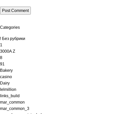
moon
nano
Categories
ffice
! Без рубрики
1
3000A Z
8
91
Bakery
casino
Dairy
lelmillion
links_build
mar_common
mar_common_3