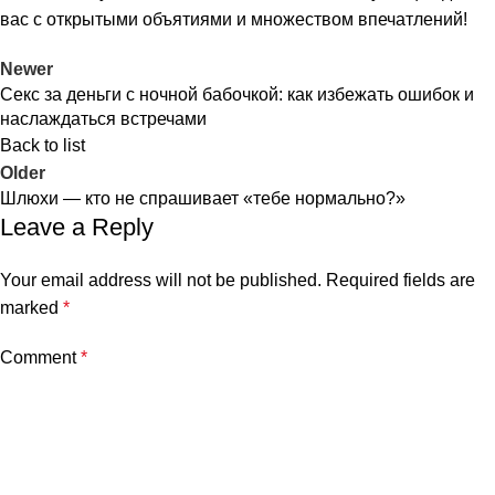
вас с открытыми объятиями и множеством впечатлений!
dy
Newer
ganbet
Секс за деньги с ночной бабочкой: как избежать ошибок и
наслаждаться встречами
rt sakarya
Back to list
Older
rt sakarya
Шлюхи — кто не спрашивает «тебе нормально?»
Leave a Reply
rt sakarya
Your email address will not be published.
Required fields are
t
marked
*
bet
Comment
*
sbahis
et giriş
bet