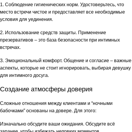
1. Соблюдение гигиенических норм. Удостоверьтесь, что
link panel
место встречи чистое и предоставляет все необходимые
условия для уединения.
link panel
2. Использование средств защиты. Применение
link panel
презервативов – это база безопасности при интимных
встречах.
link panel
3. Эмоциональный комфорт. Общение и согласие – важные
link panel
аспекты, которые не стоит игнорировать, выбирая девушку
link panel
для интимного досуга.
link panel
Создание атмосферы доверия
link panel
Сложные отношения между клиентами и “ночными
бабочками” основаны на довере. Для этого:
link panel
Изначально обсудите ваши ожидания. Обсудите всё
link panel
заранее, чтобы избежать неловких моментов.