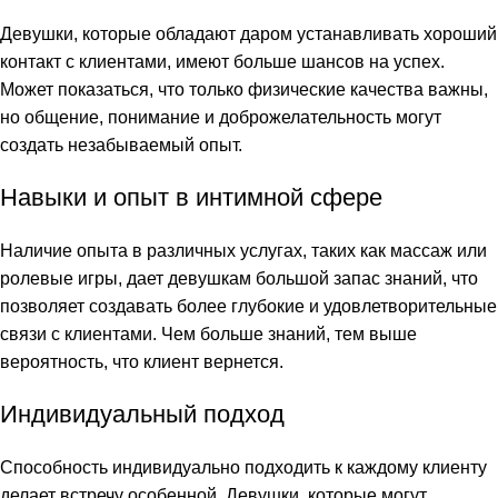
link panel
Девушки, которые обладают даром устанавливать хороший
контакт с клиентами, имеют больше шансов на успех.
link panel
Может показаться, что только физические качества важны,
но общение, понимание и доброжелательность могут
link panel
создать незабываемый опыт.
link panel
Навыки и опыт в интимной сфере
link satın al
Наличие опыта в различных услугах, таких как массаж или
ролевые игры, дает девушкам большой запас знаний, что
link Panel
позволяет создавать более глубокие и удовлетворительные
link Panel
связи с клиентами. Чем больше знаний, тем выше
вероятность, что клиент вернется.
link Panel
Индивидуальный подход
link Panel
Способность индивидуально подходить к каждому клиенту
link Panel
делает встречу особенной. Девушки, которые могут