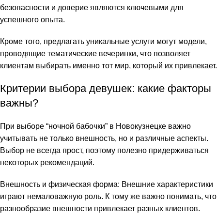
безопасности и доверие являются ключевыми для
link Panel
успешного опыта.
link Panel
Кроме того, предлагать уникальные услуги могут модели,
проводящие тематические вечеринки, что позволяет
link panel
клиентам выбирать именно тот мир, который их привлекает.
al Oku
Критерии выбора девушек: какие факторы
link
важны?
link panel
При выборе “ночной бабочки” в Новокузнецке важно
учитывать не только внешность, но и различные аспекты.
link panel
Выбор не всегда прост, поэтому полезно придерживаться
некоторых рекомендаций.
link panel
Внешность и физическая форма: Внешние характеристики
link Panel
играют немаловажную роль. К тому же важно понимать, что
link
разнообразие внешности привлекает разных клиентов.