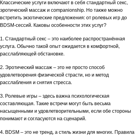
Классические услуги включают в себя стандартный секс,
link panel
эротический массаж и companionship. Но также можно
встретить экзотические предложения: от ролевых игр до
link panel
BDSM-сессий. Каковы особенности этих услуг?
link panel
1. Стандартный секс – это наиболее распространённая
услуга. Обычно такой опыт ожидается в комфортной,
link panel
расслабляющей обстановке.
minati
2. Эротический массаж – это не просто способ
link
удовлетворения физической страсти, но и метод
расслабления и снятия стресса.
link Panel
3. Ролевые игры – здесь важна психологическая
link
составляющая. Такие встречи могут быть весьма
насыщенными и удовлетворительными, если обе стороны
link Panel
понимают и согласуются на сценарий.
al oku
4. BDSM – это не тренд, а стиль жизни для многих. Правила