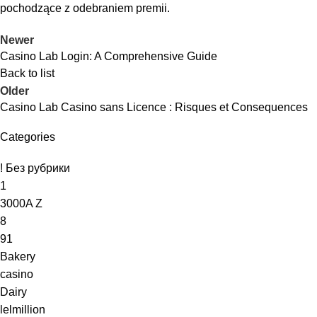
pochodzące z odebraniem premii.
Newer
Casino Lab Login: A Comprehensive Guide
Back to list
Older
Casino Lab Casino sans Licence : Risques et Consequences
Categories
! Без рубрики
1
3000A Z
oad
8
91
Bakery
casino
Dairy
lelmillion