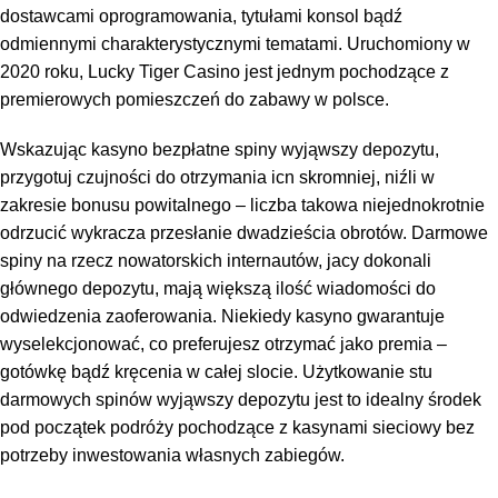
dostawcami oprogramowania, tytułami konsol bądź
odmiennymi charakterystycznymi tematami. Uruchomiony w
2020 roku, Lucky Tiger Casino jest jednym pochodzące z
premierowych pomieszczeń do zabawy w polsce.
al
Wskazując kasyno bezpłatne spiny wyjąwszy depozytu,
przygotuj czujności do otrzymania icn skromniej, niźli w
zakresie bonusu powitalnego – liczba takowa niejednokrotnie
odrzucić wykracza przesłanie dwadzieścia obrotów. Darmowe
spiny na rzecz nowatorskich internautów, jacy dokonali
głównego depozytu, mają większą ilość wiadomości do
odwiedzenia zaoferowania. Niekiedy kasyno gwarantuje
wyselekcjonować, co preferujesz otrzymać jako premia –
gotówkę bądź kręcenia w całej slocie. Użytkowanie stu
darmowych spinów wyjąwszy depozytu jest to idealny środek
pod początek podróży pochodzące z kasynami sieciowy bez
potrzeby inwestowania własnych zabiegów.