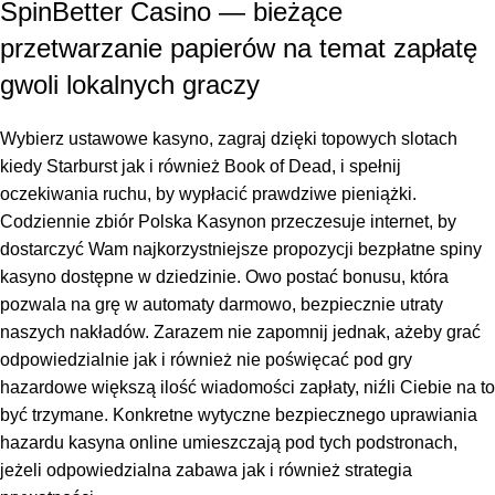
SpinBetter Casino — bieżące
przetwarzanie papierów na temat zapłatę
gwoli lokalnych graczy
Wybierz ustawowe kasyno, zagraj dzięki topowych slotach
kiedy Starburst jak i również Book of Dead, i spełnij
oczekiwania ruchu, by wypłacić prawdziwe pieniążki.
Codziennie zbiór Polska Kasynon przeczesuje internet, by
dostarczyć Wam najkorzystniejsze propozycji bezpłatne spiny
kasyno dostępne w dziedzinie. Owo postać bonusu, która
pozwala na grę w automaty darmowo, bezpiecznie utraty
naszych nakładów. Zarazem nie zapomnij jednak, ażeby grać
odpowiedzialnie jak i również nie poświęcać pod gry
hazardowe większą ilość wiadomości zapłaty, niźli Ciebie na to
być trzymane. Konkretne wytyczne bezpiecznego uprawiania
hazardu kasyna online umieszczają pod tych podstronach,
jeżeli odpowiedzialna zabawa jak i również strategia