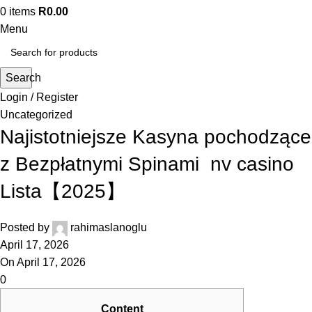
0
items
R
0.00
Menu
Search
Login / Register
Uncategorized
Najistotniejsze Kasyna pochodzące
z Bezpłatnymi Spinami ️ nv casino
Lista【2025】
Posted by
rahimaslanoglu
April 17, 2026
On April 17, 2026
0
Content