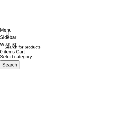
TERMS OF SERVICE
PRIVACY POLICY
STORE REFUND POLICY
Menu
Sidebar
Wishlist
0
items
Cart
Select category
Search