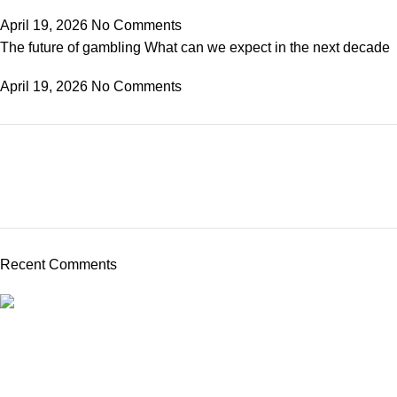
April 19, 2026
No Comments
The future of gambling What can we expect in the next decade
April 19, 2026
No Comments
Recent Comments
From frozen veggie products to canned favorites such as beans
to vegan alternatives, we have something for everyone.