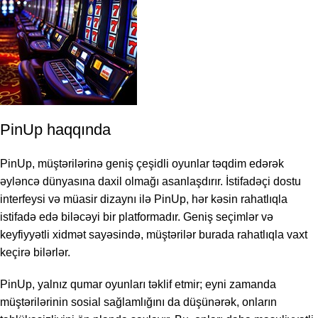
PinUp haqqında
PinUp, müştərilərinə geniş çeşidli oyunlar təqdim edərək
əyləncə dünyasına daxil olmağı asanlaşdırır. İstifadəçi dostu
interfeysi və müasir dizaynı ilə PinUp, hər kəsin rahatlıqla
istifadə edə biləcəyi bir platformadır. Geniş seçimlər və
keyfiyyətli xidmət sayəsində, müştərilər burada rahatlıqla vaxt
keçirə bilərlər.
PinUp, yalnız qumar oyunları təklif etmir; eyni zamanda
müştərilərinin sosial sağlamlığını da düşünərək, onların