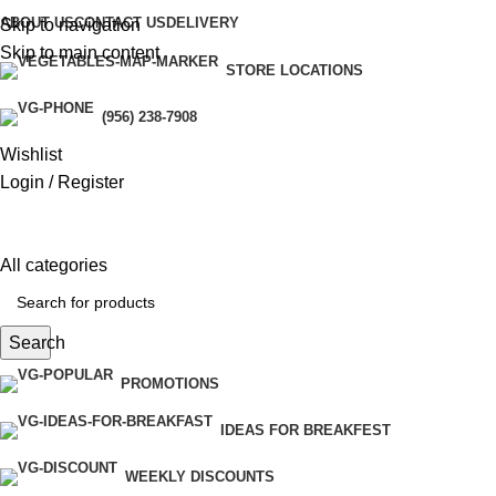
ABOUT US
CONTACT US
DELIVERY
Skip to navigation
Skip to main content
STORE LOCATIONS
(956) 238-7908
Wishlist
Login / Register
All categories
Search
PROMOTIONS
IDEAS FOR BREAKFEST
WEEKLY DISCOUNTS