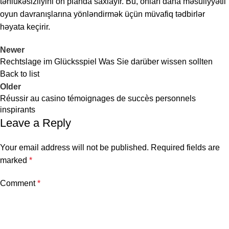
təhlükəsizliyini ön planda saxlayır. Bu, onları daha məsuliyyətli
oyun davranışlarına yönləndirmək üçün müvafiq tədbirlər
həyata keçirir.
Newer
Rechtslage im Glücksspiel Was Sie darüber wissen sollten
Back to list
Older
Réussir au casino témoignages de succès personnels
inspirants
Leave a Reply
Your email address will not be published.
Required fields are
marked
*
Comment
*