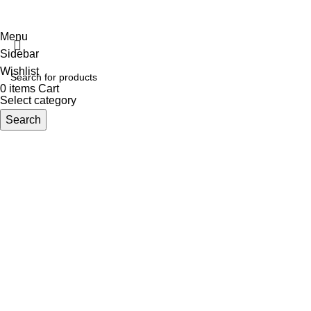
TERMS OF SERVICE
PRIVACY POLICY
STORE REFUND POLICY
Menu
Sidebar
Wishlist
0
items
Cart
Select category
Search