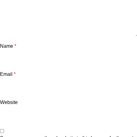
Name
*
Email
*
Website