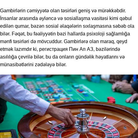
Gambirlərin cəmiyyətə olan təsirləri geniş və mürəkkəbdir.
İnsanlar arasında əyləncə və sosiallaşma vasitəsi kimi qəbul
edilən qumar, bəzən sosial əlaqələrin sıxlaşmasına səbəb ola
bilər. Fəqət, bu fəaliyyətin bəzi hallarda psixoloji sağlamlığa
mənfi təsirləri də mövcuddur. Gambirlərə olan maraq, qeyd
etmək lazımdır ki,
регистрация Пин Ап АЗ
, bəzilərində
asılılığa çevrilə bilər, bu da onların gündəlik həyatlarını və
münasibətlərini zədələyə bilər.