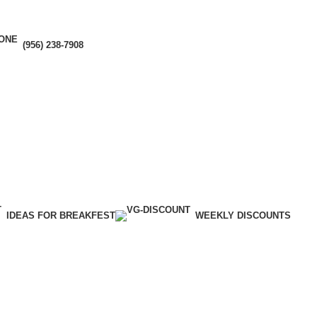
(956) 238-7908
IDEAS FOR BREAKFEST
WEEKLY DISCOUNTS