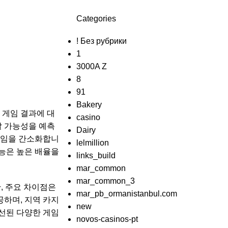
Categories
! Без рубрики
1
3000A Z
8
91
Bakery
 게임 결과에 대
casino
 가능성을 예측
Dairy
게임을 간소화합니
lelmillion
기능은 높은 배율을
links_build
mar_common
mar_common_3
, 주요 차이점은
mar_pb_ormanistanbul.com
공하며, 지역 카지
new
선된 다양한 게임
novos-casinos-pt